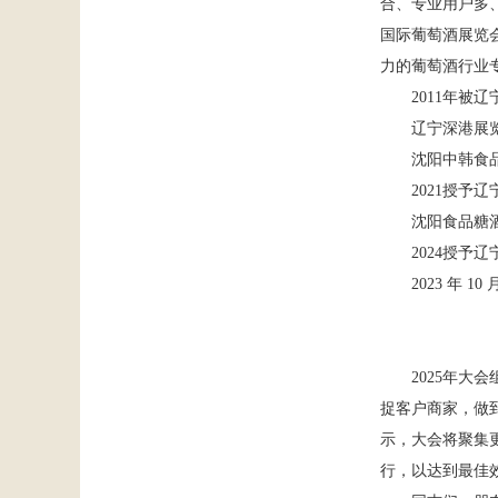
合、专业用户多
国际葡萄酒展览
力的葡萄酒行业
2011
年被辽
辽宁深港展
沈阳中韩食
2021
授予辽
沈阳食品糖
2024
授予辽
2023
年
10
20
25
年大会
捉客户商家，做
示，大会将聚集
行，以达到最佳