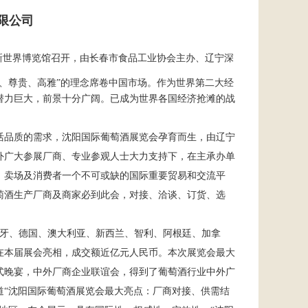
限公司
沈阳新世界博览馆召开，由长春市食品工业协会主办、辽宁深
尚、尊贵、高雅”的理念席卷中国市场。作为世界第二大经
潜力巨大，前景十分广阔。已成为世
界各国经济抢滩的战
活品质的需求，沈阳国际葡萄酒展览会孕育而生，由辽宁
外广大参展厂商、专业参观人士大力支持下，在主承办单
、卖场及消费者一个不可或缺的国际重要贸易和交流平
萄酒生产厂商及商家必到此会，对接、洽谈、订货、选
牙、德国、澳大利亚、新西兰、智利、阿根廷、加拿
在本届展会亮相，成交额近亿元人民币。本次展览会最大
式晚宴，中外厂商企业联谊会，得到了葡萄酒行业中外广
道“沈阳国际葡萄酒展览会最大亮点：厂商对接、供需结