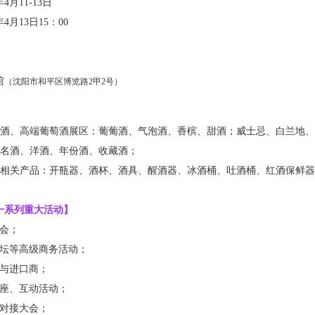
年
4
月
11-13
日
年
4
月
13
日
15
：
00
馆
（沈阳市
和平区博览路
2
甲
2
号
）
酒、高端葡萄酒展区：葡葡酒、气泡酒、香槟、甜酒；威士忌、白兰地、
名酒、洋酒、年份酒、收藏酒；
相关产品：开瓶器、酒杯、酒具、醒酒器、冰酒桶、吐酒桶、红酒保鲜器
一系列重大活动】
大会；
坛等高级商务活动；
与进口商；
座、互动活动；
对接大会；