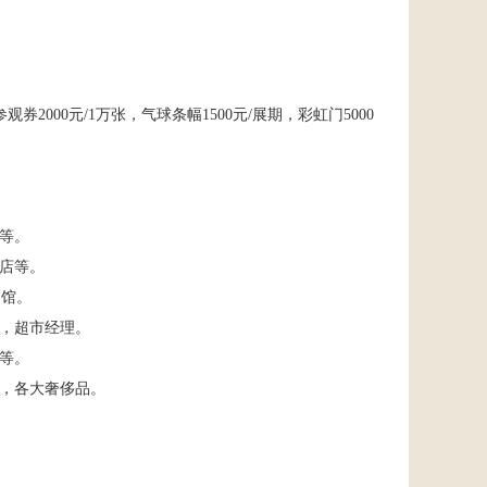
参观券
2000
元
/1
万张，气球条幅
1500
元
/
展期，彩虹门
5000
等。
店等。
疗馆。
，超市经理。
等。
，各大奢侈品。