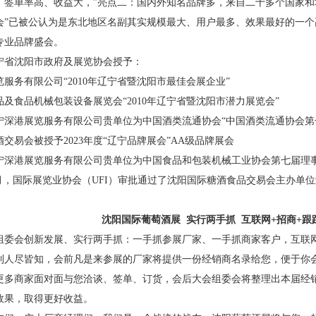
、签单率高、收益大，”亮点二：国内外知名品牌多，来自二十多个国家和
会”已被公认为是东北地区名副其实规模最大、用户最多、效果最好的一
专业品牌盛会。
宁省沈阳市政府及展览协会授予：
览服务有限公司
“
2010
年辽宁省暨沈阳市最佳会展企业”
品及食品机械包装设备展览会
“
2010
年辽宁省暨沈阳市潜力展览会”
宁深港展览服务有限公司贵单位为中国酒类流通协会“中国酒类流通协会第
酒交易会被授予
2023
年度“辽宁品牌展会”
AA
级品牌展会
宁深港展览服务有限公司贵单位为中国食品和包装机械工业协会第七届理事
月，国际展览业协会（
UFI
）审批通过了沈阳国际糖酒食品交易会主办单
沈
阳国际葡萄酒展
实行两手抓
互联网
+招商+跟
组委会创新发展、实行两手抓：一手抓参展厂家、一手抓商家客户，互联
到人尽皆知，会前凡是来参展的厂家将提供一份经销商名录给您，便于你
更多商家面对面与您洽谈、签单、订货，会后大会组委会将整理出本届经
效果，取得更好收益。