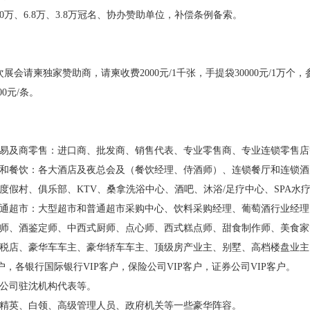
10万、6.8万、3.8万冠名、协办赞助单位，补偿条例备索。
次展会请柬独家赞助商，请柬收费
2000
元
/1
千张，手提袋
30000
元
/1
万个，
00
元
/
条。
易及商零售：进口商、批发商、销售代表、专业零售商、专业连锁零售店
和餐饮：各大酒店及夜总会及（餐饮经理、侍酒师）、连锁餐厅和连锁酒
度假村、俱乐部、
KTV
、桑拿洗浴中心、酒吧、沐浴
/
足疗中心、
SPA
水
通超市：大型超市和普通超市采购中心、饮料采购经理、葡萄酒行业经理
师、酒鉴定师、中西式厨师、点心师、西式糕点师、甜食制作师、美食家
税店、豪华车车主、豪华轿车车主、顶级房产业主、别墅、高档楼盘业主
户，各银行国际银行
VIP
客户，保险公司
VIP
客户，证券公司
VIP
客户。
公司驻沈机构代表等。
精英、白领、高级管理人员、政府机关等一些豪华阵容。