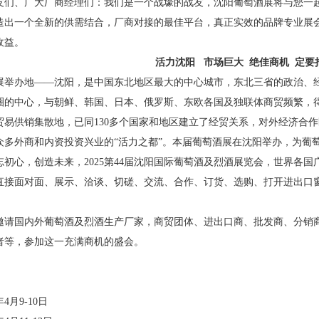
友们、广大厂商经理们：我们是一个战壕的战友，沈阳
葡萄酒展
将与您一
造出一个全新的供需结合，厂商对接的最佳平台，真正实效的品牌专业展
收益。
活力沈阳
市场巨大
绝佳商机
定要
展举办地
——沈阳，是中国东北地区最大的中心城市，东北三省的政治、
圈的中心，与朝鲜、韩国、日本、俄罗斯、东欧各国及独联体商贸频繁，
贸易供销集散地，已同
130
多个国家和地区建立了经贸关系，对外经济合作
众多外商和内资投资兴业的“活力之都”。本届葡萄酒展在沈阳举办，为葡
忘初心，创造未来，
20
25
第
44
届沈阳国际葡萄酒及烈酒展览会，世界各国
直接面对面、展示、洽谈、切磋、交流、合作、订货、选购、打开进出口
邀请国内外葡萄酒及烈酒生产厂家，商贸团体、进出口商、批发商、分销
者等，参加这一充满商机的盛会。
年
4
月
9-10
日