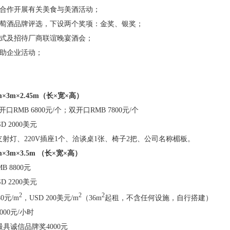
合作开展有关美食与美酒活动；
萄酒品牌评选，下设两个奖项：金奖、银奖；
式及招待厂商联谊晚宴酒会；
助企业活动；
m
×
3m
×
2.45m
（长×宽×高）
开口
RMB
6800
元
/
个
；
双开口
RMB
7800
元
/
个
SD
2000
美元
支射灯、
220V
插座
1
个、洽谈桌
1
张、椅子
2
把、公司名称楣板。
m
×
3m
×
3.5m
（长×宽×高）
MB
8800
元
SD
2200
美元
2
2
2
8
0
元
/
m
，
USD
200
美元
/
m
（
36m
起租，
不含任何设施，自行搭建
）
2000元/小时
最具诚信品牌奖
4000元