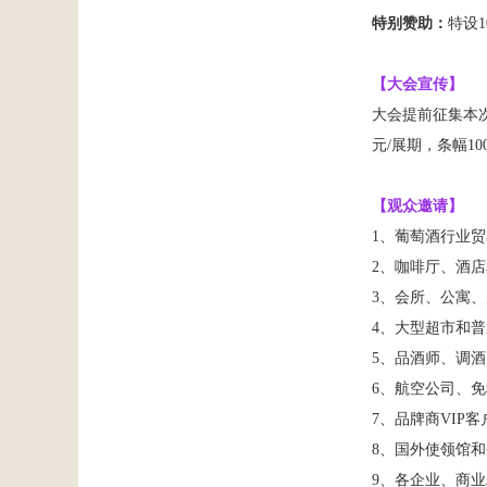
特别赞助：
特设
【大会宣传】
大会提前征集本
元
/
展期，条幅
10
【观众邀请】
1
、葡萄酒行业贸
2
、咖啡厅、酒店
3
、会所、公寓、
4
、
大型超市和普
5
、品酒师、调酒
6
、
航空公司、免
7
、品牌商
VIP
客
8
、国外使领馆和
9
、各企业、商业