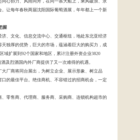
起同心协力、风雨同舟，在同一条大船上，乘风破浪、永
会。让每年春秋两届沈阳国际
葡萄酒展
，年年都上一个新
把握
经济、文化、信息交流中心、交通枢纽，地处东北亚经济
得天独厚的优势，巨大的市场，蕴涵着巨大的购买力，成
区域扩展到
92
个国家和地区，累计注册外资企业
3820
萄酒及烈酒国内外厂商提供了又一次难得的机遇。
广大厂商将同台展出，为树立企业、展示形象、树立品
窗口的最佳平台。绝佳商机、不容错过的招商机会，一定
商、零售商、代理商、服务商、采购商、连锁机构超市的