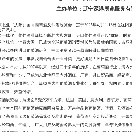
主办单位：辽宁深港展览服务有
东北亚（沈阳）国际葡萄酒及烈酒展览会，定于2025年4月11-13日在
公司承办。
济一体化，葡萄酒业规模不断壮大和发展，进口葡萄酒业正以
“健康、时
的全球第一消费大国，已成为全球葡萄酒消费增长势头最猛的国家，市场
越来越多的进口葡萄酒进入，中国消费者越来越青睐进口葡萄酒。
酒产业的发展，丰富我国葡萄酒产业种类，更好满足人民日益增长物质生
限公司举办，从
2007
年以来
，
经过
二
十
多
年的历练，在葡萄酒行业，海内
心培育和打造，已成为东北地区国内外酒庄、厂商、进口贸易商、经销商
一招商代理供需结合，规模最大的葡萄酒专业盛会，每年春、秋两届，葡
赢效果，效益倍增。
萄酒展览会，展出面积近
2
万平方米。法国、美国、意大利、西班牙、葡萄
多个生产国与葡萄酒供应商同台展出。万余种品牌葡萄酒、啤酒、烈酒都
办了高质量顶级葡萄酒品鉴会及培训课程，葡萄酒厂商对接洽谈会、开幕
大经销商、代理商、广大用户及与会各界人士的高度赞誉，各专业媒体报