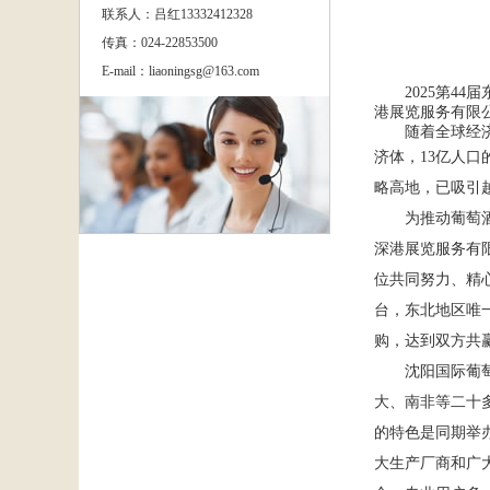
联系人：吕红13332412328
传真：024-22853500
E-mail：liaoningsg@163.com
2025第44届
港展览服务有限
随着全球经
济体，
13
亿人口
略高地，已吸引
为推动葡萄
深港展览服务有
位共同努力、精
台，东北地区唯
购，达到双方共
沈阳国际葡
大、南非等二十
的特色是同期举
大生产厂商和广