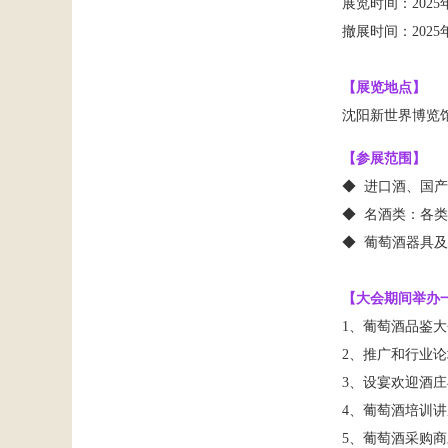
展览时间：
20
25
撤展时间：
20
25
【
展览地点】
沈阳
新世界博览
【参展范围】
◆
进口酒、国产
◆
名酒类：各类
◆
葡萄酒器具及
【大会期间举办
1、葡萄酒品鉴
2
、推广和行业论
3
、设宴欢迎酒庄
4
、葡萄酒培训讲
5
、葡萄酒采购商